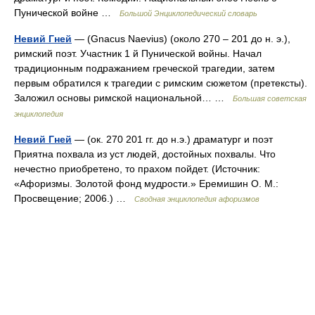
Пунической войне …
Большой Энциклопедический словарь
Невий Гней
— (Gnacus Naevius) (около 270 ‒ 201 до н. э.),
римский поэт. Участник 1 й Пунической войны. Начал
традиционным подражанием греческой трагедии, затем
первым обратился к трагедии с римским сюжетом (претексты).
Заложил основы римской национальной… …
Большая советская
энциклопедия
Невий Гней
— (ок. 270 201 гг. до н.э.) драматург и поэт
Приятна похвала из уст людей, достойных похвалы. Что
нечестно приобретено, то прахом пойдет. (Источник:
«Афоризмы. Золотой фонд мудрости.» Еремишин О. М.:
Просвещение; 2006.) …
Сводная энциклопедия афоризмов