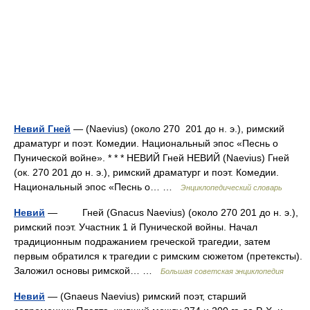
Невий Гней
— (Naevius) (около 270 201 до н. э.), римский
драматург и поэт. Комедии. Национальный эпос «Песнь о
Пунической войне». * * * НЕВИЙ Гней НЕВИЙ (Naevius) Гней
(ок. 270 201 до н. э.), римский драматург и поэт. Комедии.
Национальный эпос «Песнь о… …
Энциклопедический словарь
Невий
— Гней (Gnacus Naevius) (около 270 201 до н. э.),
римский поэт. Участник 1 й Пунической войны. Начал
традиционным подражанием греческой трагедии, затем
первым обратился к трагедии с римским сюжетом (претексты).
Заложил основы римской… …
Большая советская энциклопедия
Невий
— (Gnaeus Naevius) римский поэт, старший