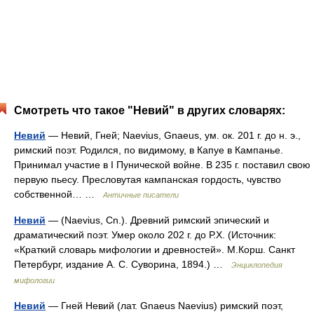
Смотреть что такое "Невий" в других словарях:
Невий
— Невий, Гней; Naevius, Gnaeus, ум. ок. 201 г. до н. э.,
римский поэт. Родился, по видимому, в Капуе в Кампанье.
Принимал участие в I Пунической войне. В 235 г. поставил свою
первую пьесу. Пресловутая кампанская гордость, чувство
собственной… …
Античные писатели
Невий
— (Naevius, Cn.). Древний римский эпический и
драматический поэт. Умер около 202 г. до Р.Х. (Источник:
«Краткий словарь мифологии и древностей». М.Корш. Санкт
Петербург, издание А. С. Суворина, 1894.) …
Энциклопедия
мифологии
Невий
— Гней Невий (лат. Gnaeus Naevius) римский поэт,