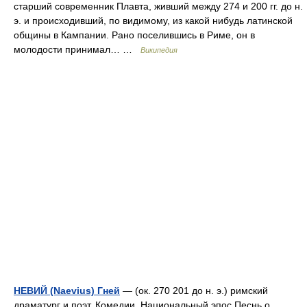
старший современник Плавта, живший между 274 и 200 гг. до н.
э. и происходивший, по видимому, из какой нибудь латинской
общины в Кампании. Рано поселившись в Риме, он в
молодости принимал… …
Википедия
НЕВИЙ (Naevius) Гней
— (ок. 270 201 до н. э.) римский
драматург и поэт. Комедии. Национальный эпос Песнь о