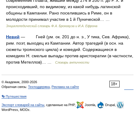
современник Плавта, живший между 274 и 200 гг. до Р. Х. и
происходивший, по видимому, из какой нибудь латинской
общины в Кампании. Рано поселившись в Риме, он в
молодости принимал участие в 1 й Пунической… …
Энциклопедический словарь Ф.А. Брокгауза и И.А. Ефрона
Невий
— Гней (ум. ок. 201 до н. э., У тика, Сев. Африка),
рим. поэт, выходец из Кампании. Автор трагедий (в осн. на
сюжеты троянского цикла) и комедий. Содержащиеся в
комедиях Н. смелые выпады против аристократии (в частности,
против Метеллов)… …
Словарь античности
© Академик, 2000-2026
18+
Обратная связь:
Техподдержка
,
Реклама на сайте
👣 Путешествия
Экспорт словарей на сайты
, сделанные на PHP,
Joomla,
Drupal,
WordPress, MODx.