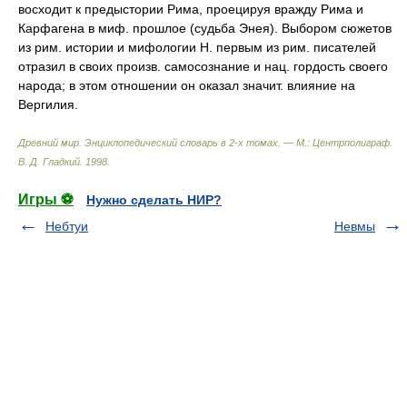
восходит к предыстории Рима, проецируя вражду Рима и
Карфагена в миф. прошлое (судьба Энея). Выбором сюжетов
из рим. истории и мифологии Н. первым из рим. писателей
отразил в своих произв. самосознание и нац. гордость своего
народа; в этом отношении он оказал значит. влияние на
Вергилия.
Древний мир. Энциклопедический словарь в 2-х томах. — М.: Центрполиграф
.
В. Д. Гладкий
.
1998
.
Игры ⚽
Нужно сделать НИР?
Небтуи
Невмы