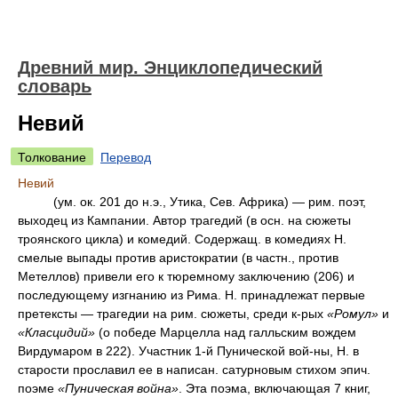
Древний мир. Энциклопедический
словарь
Невий
Толкование
Перевод
Невий
(ум. ок. 201 до н.э., Утика, Сев. Африка) — рим. поэт,
выходец из Кампании. Автор трагедий (в осн. на сюжеты
троянского цикла) и комедий. Содержащ. в комедиях Н.
смелые выпады против аристократии (в частн., против
Метеллов) привели его к тюремному заключению (206) и
последующему изгнанию из Рима. Н. принадлежат первые
претексты — трагедии на рим. сюжеты, среди к-рых
«Ромул»
и
«Класцидий»
(о победе Марцелла над галльским вождем
Вирдумаром в 222). Участник 1-й Пунической вой-ны, Н. в
старости прославил ее в написан. сатурновым стихом эпич.
поэме
«Пуническая война»
. Эта поэма, включающая 7 книг,